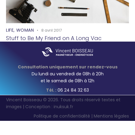
LIFE
,
WOMAN
8 avril 2017
Stuff to Be My Friend on A Long Vac
Consultation uniquement sur rendez-vous
Du lundi au vendredi de 08h à 20h
et le samedi de 08h à 12h
Tél. :
06 24 84 32 63
Vincent Boisseau © 2026. Tous droits réservé textes et
images | Conception :
inuksuk.fr
Politique de confidentialité
|
Mentions légales